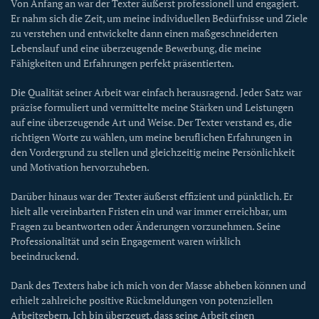
Von Anfang an war der Texter äußerst professionell und engagiert.
Er nahm sich die Zeit, um meine individuellen Bedürfnisse und Ziele
zu verstehen und entwickelte dann einen maßgeschneiderten
Lebenslauf und eine überzeugende Bewerbung, die meine
Fähigkeiten und Erfahrungen perfekt präsentierten.
Die Qualität seiner Arbeit war einfach herausragend. Jeder Satz war
präzise formuliert und vermittelte meine Stärken und Leistungen
auf eine überzeugende Art und Weise. Der Texter verstand es, die
richtigen Worte zu wählen, um meine beruflichen Erfahrungen in
den Vordergrund zu stellen und gleichzeitig meine Persönlichkeit
und Motivation hervorzuheben.
Darüber hinaus war der Texter äußerst effizient und pünktlich. Er
hielt alle vereinbarten Fristen ein und war immer erreichbar, um
Fragen zu beantworten oder Änderungen vorzunehmen. Seine
Professionalität und sein Engagement waren wirklich
beeindruckend.
Dank des Texters habe ich mich von der Masse abheben können und
erhielt zahlreiche positive Rückmeldungen von potenziellen
Arbeitgebern. Ich bin überzeugt, dass seine Arbeit einen